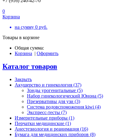
+7 (916) 240-42-70
0
Корзина
на сумму
0
руб.
Товары в корзине
Общая сумма:
Корзина
|
Оформить
Каталог товаров
Закрыть
Акушерство и гинекология (37)
Зонды урогенитальные (5)
Набор гинекологический Юнона (5)
Презервативы для узи (3)
Система родовспоможения kiwi (4)
Экспресс-тесты (7)
Измерительные приборы (1)
Перчатки медицинские (1)
Анестезиология и реанимация (16)
Бумага для медицинских приборов (8)