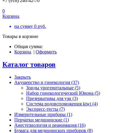
+7 (916) 240-42-70
0
Корзина
на сумму
0
руб.
Товары в корзине
Общая сумма:
Корзина
|
Оформить
Каталог товаров
Закрыть
Акушерство и гинекология (37)
Зонды урогенитальные (5)
Набор гинекологический Юнона (5)
Презервативы для узи (3)
Система родовспоможения kiwi (4)
Экспресс-тесты (7)
Измерительные приборы (1)
Перчатки медицинские (1)
Анестезиология и реанимация (16)
Бумага для медицинских приборов (8)