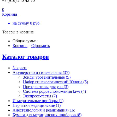
+7 (916) 240-42-70
0
Корзина
на сумму
0
руб.
Товары в корзине
Общая сумма:
Корзина
|
Оформить
Каталог товаров
Закрыть
Акушерство и гинекология (37)
Зонды урогенитальные (5)
Набор гинекологический Юнона (5)
Презервативы для узи (3)
Система родовспоможения kiwi (4)
Экспресс-тесты (7)
Измерительные приборы (1)
Перчатки медицинские (1)
Анестезиология и реанимация (16)
Бумага для медицинских приборов (8)