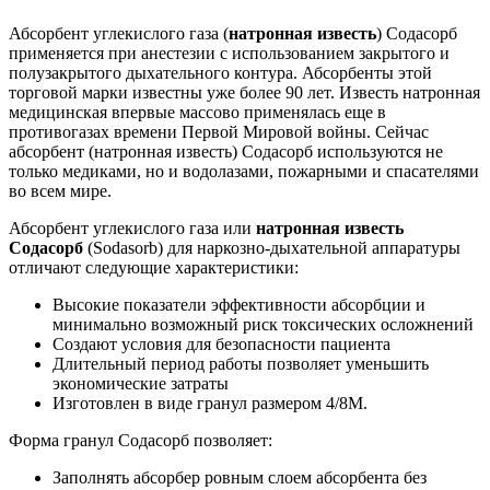
Абсорбент углекислого газа (
натронная известь
) Содасорб
применяется при анестезии с использованием закрытого и
полузакрытого дыхательного контура. Абсорбенты этой
торговой марки известны уже более 90 лет. Известь натронная
медицинская впервые массово применялась еще в
противогазах времени Первой Мировой войны. Сейчас
абсорбент (натронная известь) Содасорб используются не
только медиками, но и водолазами, пожарными и спасателями
во всем мире.
Абсорбент углекислого газа или
натронная известь
Содасорб
(Sodasorb) для наркозно-дыхательной аппаратуры
отличают следующие характеристики:
Высокие показатели эффективности абсорбции и
минимально возможный риск токсических осложнений
Cоздают условия для безопасности пациента
Длительный период работы позволяет уменьшить
экономические затраты
Изготовлен в виде гранул размером 4/8М.
Форма гранул Содасорб позволяет:
Заполнять абсорбер ровным слоем абсорбента без